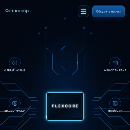
Наведите указатель на раздел или нажмите на микросх
Флекскор
Обсудить проект
О ПЛАТФОРМЕ
МЕРОПРИЯТИЯ
FLEXCORE
ВИДЕО УРОКИ
НОВОСТИ