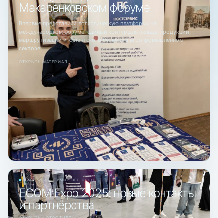
Макаренковском форуме
Впервые представили логистическую платформу на
международном форуме: единый контур для склада, продукции,
маршрутизации и клиентского сервиса в агропромышленном
секторе.
ОТКРЫТЬ МАТЕРИАЛ
21 МАЯ 2025 · ТИМИРЯЗЕВ ЦЕНТР
ECOM Expo 2025: новые контакты
и партнёрства
ОТКРЫТЬ ФОТООТЧЁТ